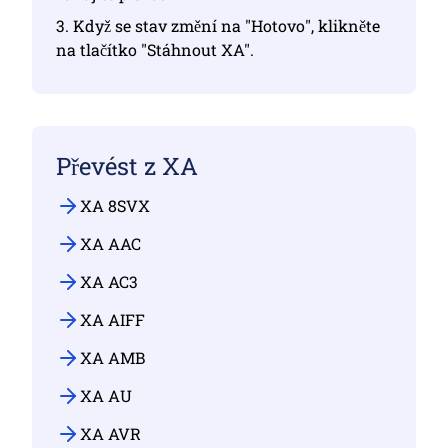
3. Když se stav změní na "Hotovo", klikněte
na tlačítko "Stáhnout XA".
Převést z XA
XA 8SVX
XA AAC
XA AC3
XA AIFF
XA AMB
XA AU
XA AVR