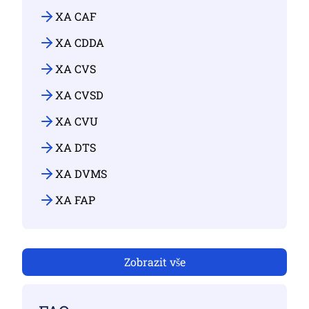
XA CAF
XA CDDA
XA CVS
XA CVSD
XA CVU
XA DTS
XA DVMS
XA FAP
Zobrazit vše