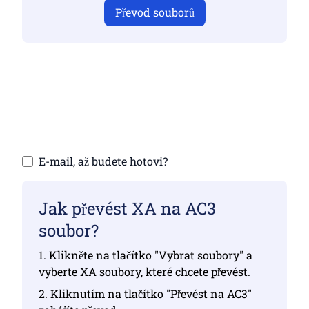
Převod souborů
Ujistěte se, že jste nahráli platné soubory,
jinak převod nebude správný
Nahrání souborů | Maximálně 10 souborů,
každý až 100 MB
E-mail, až budete hotovi?
Jak převést XA na AC3
soubor?
1. Klikněte na tlačítko "Vybrat soubory" a
vyberte XA soubory, které chcete převést.
2. Kliknutím na tlačítko "Převést na AC3"