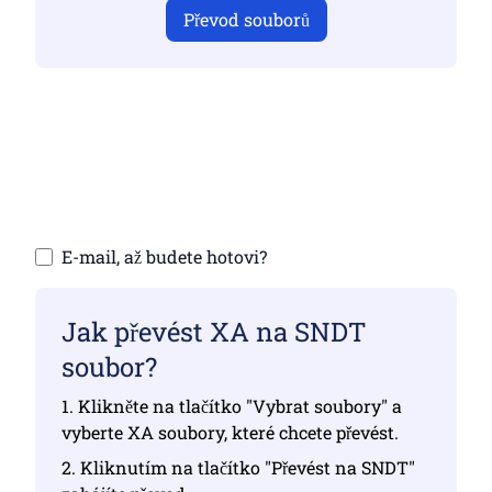
Převod souborů
Ujistěte se, že jste nahráli platné soubory,
jinak převod nebude správný
Nahrání souborů | Maximálně 10 souborů,
každý až 100 MB
E-mail, až budete hotovi?
Jak převést XA na SNDT
soubor?
1. Klikněte na tlačítko "Vybrat soubory" a
vyberte XA soubory, které chcete převést.
2. Kliknutím na tlačítko "Převést na SNDT"