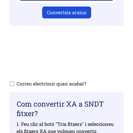
Converteix arxius
Assegureu-vos que heu penjat fitxers
vàlids, en cas contrari la conversió no serà
correcta
Puja els teus arxius | Màxim fins a 10
fitxers, cadascun de fins a 100 MB
Correu electrònic quan acabat?
Com convertir XA a SNDT
fitxer?
1. Feu clic al botó "Tria fitxers" i seleccioneu
els fitxers XA que vulgueu convertir.