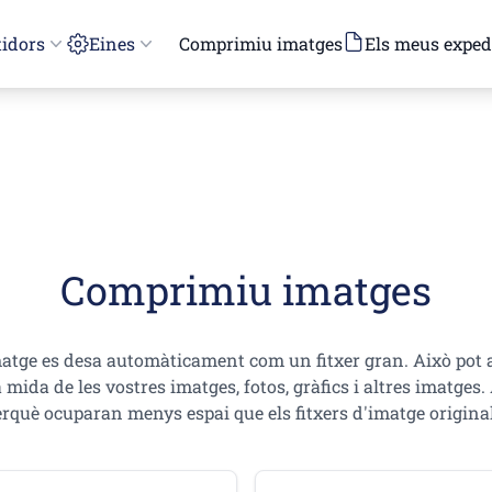
idors
Eines
Comprimiu imatges
Els meus exped
Comprimiu imatges
matge es desa automàticament com un fitxer gran. Això pot 
la mida de les vostres imatges, fotos, gràfics i altres imatg
erquè ocuparan menys espai que els fitxers d'imatge original