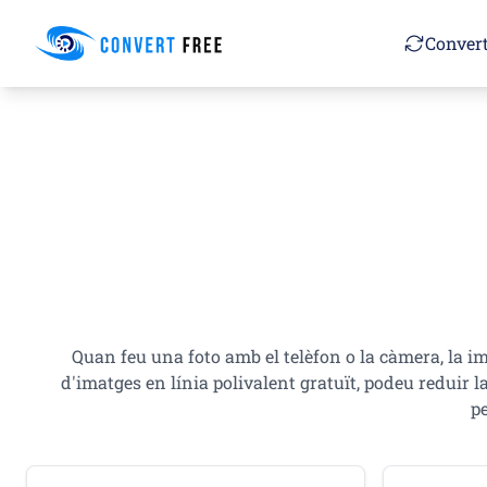
Convert Free
Convert
Quan feu una foto amb el telèfon o la càmera, la i
d'imatges en línia polivalent gratuït, podeu reduir 
p