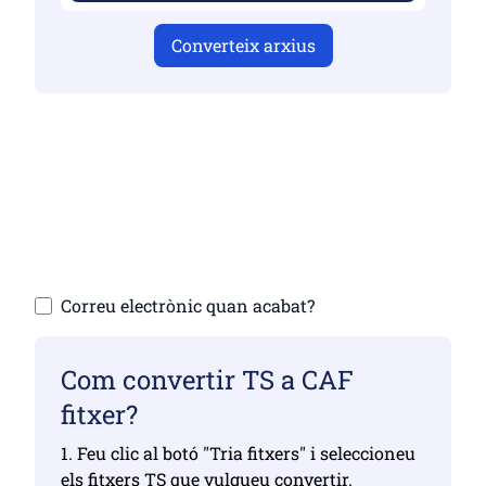
Converteix arxius
Assegureu-vos que heu penjat fitxers
vàlids, en cas contrari la conversió no serà
correcta
Puja els teus arxius | Màxim fins a 10
fitxers, cadascun de fins a 100 MB
Correu electrònic quan acabat?
Com convertir TS a CAF
fitxer?
1. Feu clic al botó "Tria fitxers" i seleccioneu
els fitxers TS que vulgueu convertir.