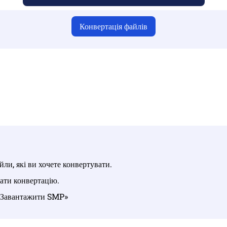
Конвертація файлів
 що ви завантажили дійсні файли, інакше конвертація буде 
антажте свої файли | Максимум до 10 файлів розміром до 100 М
ли, які ви хочете конвертувати.
ати конвертацію.
у «Завантажити SMP»