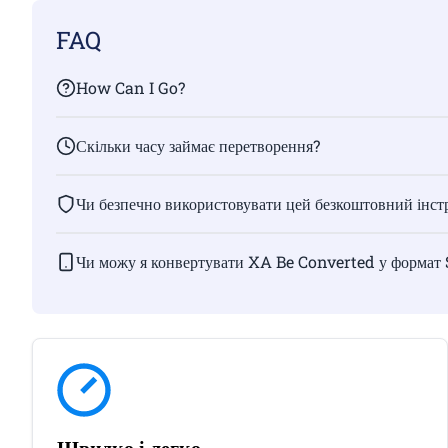
FAQ
How Can I Go?
Скільки часу займає перетворення?
Чи безпечно використовувати цей безкоштовний інстр
Чи можу я конвертувати XA Be Converted у формат
Швидко і легко