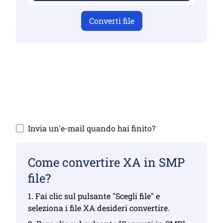
Converti file
Assicurati di aver caricato file validi,
altrimenti la conversione non sarà corretta
Carica i tuoi file | Massimo fino a 10 file,
ciascuno fino a 100 MB
Invia un'e-mail quando hai finito?
Come convertire XA in SMP
file?
1. Fai clic sul pulsante "Scegli file" e
seleziona i file XA desideri convertire.