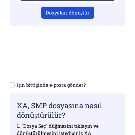
Dosyaları dönüştür
Geçerli dosyalar yüklediğinizden emin
olun, aksi takdirde dönüştürme doğru
olmayacaktır
Dosyalarınızı yükleyin | Maksimum 10
dosyaya kadar (her biri 100 MB'a kadar)
İşin bittiğinde e-posta gönder?
XA, SMP dosyasına nasıl
dönüştürülür?
1. "Dosya Seç" düğmesini tıklayın ve
dönüştürülmesini istediğiniz XA