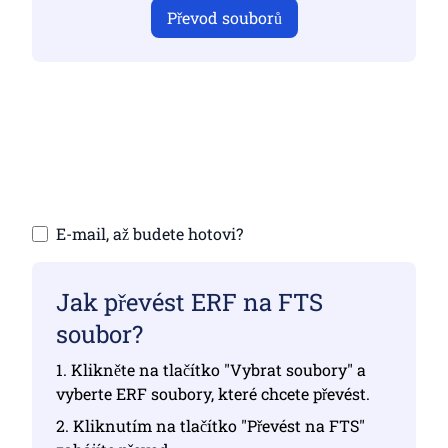
Převod souborů
Ujistěte se, že jste nahráli platné soubory,
jinak převod nebude správný
Nahrání souborů | Maximálně 10 souborů,
každý až 100 MB
E-mail, až budete hotovi?
Jak převést ERF na FTS
soubor?
1. Klikněte na tlačítko "Vybrat soubory" a
vyberte ERF soubory, které chcete převést.
2. Kliknutím na tlačítko "Převést na FTS"