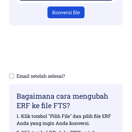
Konversi file
Pastikan Anda telah mengunggah file yang
valid jika tidak, konversi tidak akan benar
Unggah file Anda | Maksimal hingga 10 file,
masing-masing hingga 100 MB
Email setelah selesai?
Bagaimana cara mengubah
ERF ke file FTS?
1. Klik tombol "Pilih File" dan pilih file ERF
Anda yang ingin Anda konversi.