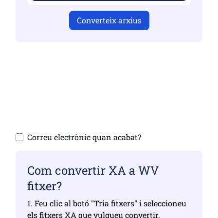
Converteix arxius
Assegureu-vos que heu penjat fitxers
vàlids, en cas contrari la conversió no serà
correcta
Puja els teus arxius | Màxim fins a 10
fitxers, cadascun de fins a 100 MB
Correu electrònic quan acabat?
Com convertir XA a WV
fitxer?
1. Feu clic al botó "Tria fitxers" i seleccioneu
els fitxers XA que vulgueu convertir.