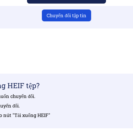
Chuyển đổi tập tin
bạn đã tải lên các tệp hợp lệ nếu không chuyển đổi sẽ khôn
Tải tệp lên | Tối đa 10 tệp, mỗi tệp tối đa 100 MB
g HEIF tệp?
muốn chuyển đổi.
uyển đổi.
ào nút "Tải xuống HEIF"