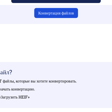
Конвертация файлов
ы загрузили действительные файлы, иначе конвертация буде
Загрузка файлов | До 10 файлов размером до 100 МБ каждый
файл?
файлы, которые вы хотите конвертировать.
начать конвертацию.
 «Загрузить HEIF»