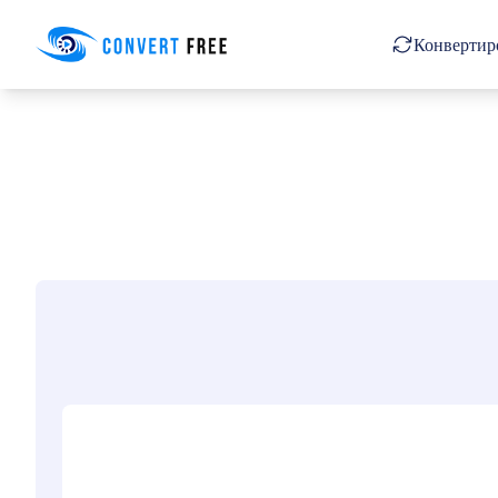
Convert Free
Конвертиро