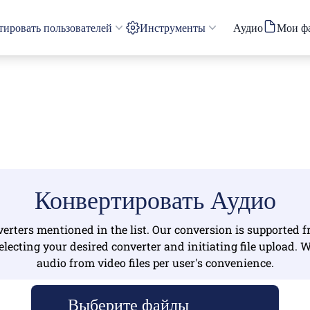
тировать пользователей
Инструменты
Аудио
Мои ф
Конвертировать Аудио
rters mentioned in the list. Our conversion is supported fro
electing your desired converter and initiating file upload. 
audio from video files per user's convenience.
Выберите файлы