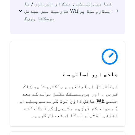
کیا میں لینکس ، میک او ایس اور / یا
اینڈروئیڈ پر Wii فارمیٹ میں تبدیل
ہوسکتا ہوں؟
جلدی اور آسانی سے
ایک فائل اپ لوڈ کریں ، "کنورٹ" پر کلک
کریں ، اور پروسیسنگ مکمل ہونے کے بعد
حتمی Wii فائل ڈاؤن لوڈ کرنے سے پہلے اس
کے مواد کو تیزی سے تبدیل کرنے کے لئے
اضافی اختیارات کا استعمال کریں۔