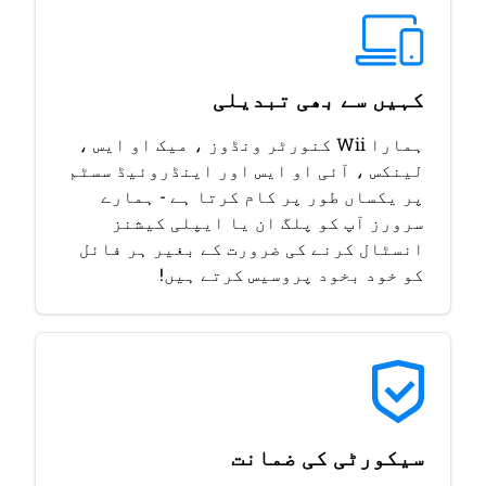
کہیں سے بھی تبدیلی
ہمارا Wii کنورٹر ونڈوز ، میک او ایس ،
لینکس ، آئی او ایس اور اینڈروئیڈ سسٹم
پر یکساں طور پر کام کرتا ہے - ہمارے
سرورز آپ کو پلگ ان یا ایپلی کیشنز
انسٹال کرنے کی ضرورت کے بغیر ہر فائل
کو خود بخود پروسیس کرتے ہیں!
سیکورٹی کی ضمانت