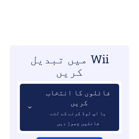
Wii میں تبدیل
کریں
فائلوں کا انتخاب
کریں
یا اپ لوڈ کرنے کے لئے
فائلیں چھوڑ دیں