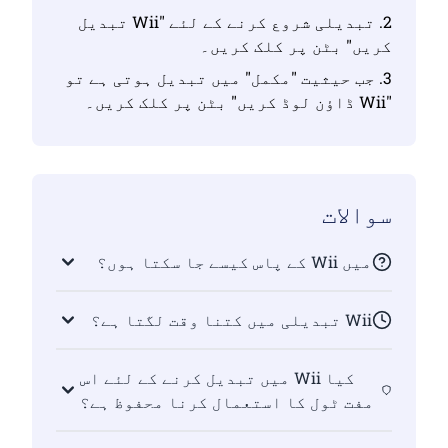
2. تبدیلی شروع کرنے کے لئے "Wii تبدیل
کریں" بٹن پر کلک کریں۔
3. جب حیثیت "مکمل" میں تبدیل ہوتی ہے تو
"Wii ڈاؤن لوڈ کریں" بٹن پر کلک کریں۔
سوالات
میں Wii کے پاس کیسے جا سکتا ہوں؟
Wii تبدیلی میں کتنا وقت لگتا ہے؟
کیا Wii میں تبدیل کرنے کے لئے اس
مفت ٹول کا استعمال کرنا محفوظ ہے؟