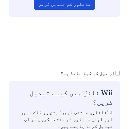
فائلوں کو تبدیل کریں
اس بات کو یقینی بنائیں کہ آپ نے درست
فائلیں اپ لوڈ کی ہیں ورنہ تبدیلی درست
نہیں ہوگی
اپنی فائلیں اپ لوڈ کریں | زیادہ سے
زیادہ 10 فائلیں ، ہر ایک 100 ایم بی تک
ای میل کب کیا جاتا ہے؟
Wii فائل میں کیسے تبدیل
کریں؟
1. "فائلیں منتخب کریں" بٹن پر کلک کریں
اور اپنی فائلوں کو منتخب کریں جو آپ
تبدیل کرنا چاہتے ہیں۔