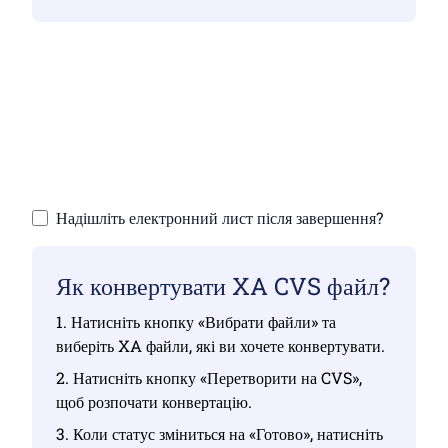
Переконайтеся, що ви завантажили дійсні
файли, інакше конвертація буде
неправильною
Завантажте свої файли | Максимум до 10
файлів розміром до 100 МБ
Надішліть електронний лист після завершення?
Як конвертувати XA CVS файл?
1. Натисніть кнопку «Вибрати файли» та
виберіть XA файли, які ви хочете конвертувати.
2. Натисніть кнопку «Перетворити на CVS»,
щоб розпочати конвертацію.
3. Коли статус зміниться на «Готово», натисніть