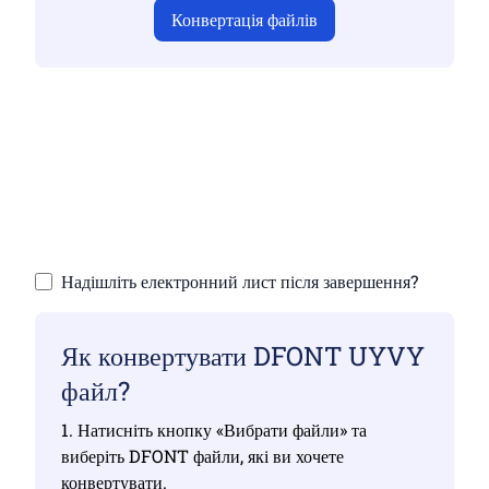
Конвертація файлів
Переконайтеся, що ви завантажили дійсні
файли, інакше конвертація буде
неправильною
Завантажте свої файли | Максимум до 10
файлів розміром до 100 МБ
Надішліть електронний лист після завершення?
Як конвертувати DFONT UYVY
файл?
1. Натисніть кнопку «Вибрати файли» та
виберіть DFONT файли, які ви хочете
конвертувати.