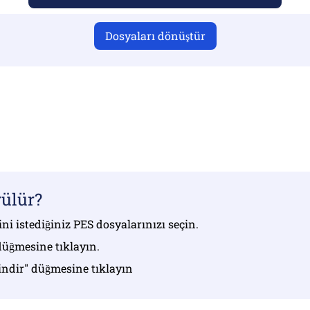
Dosyaları dönüştür
 yüklediğinizden emin olun, aksi takdirde dönüştürme doğr
ızı yükleyin | Maksimum 10 dosyaya kadar (her biri 100 MB'
rülür?
ni istediğiniz PES dosyalarınızı seçin.
düğmesine tıklayın.
 indir" düğmesine tıklayın