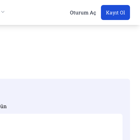
Oturum Aç
Kayıt Ol
rün