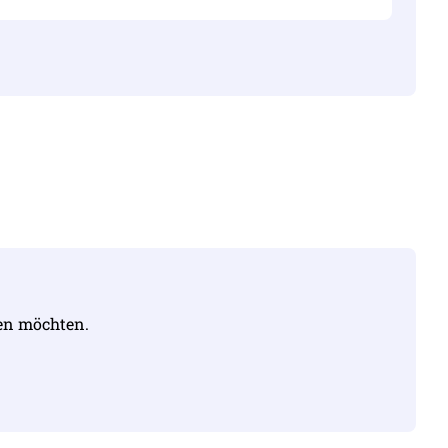
sonst nicht korrekt ist
u 100 MB
ren möchten.