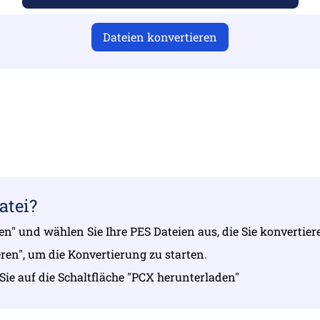
Dateien konvertieren
Sie gültige Dateien hochgeladen haben, da die Konvertierung 
Ihre Dateien hoch | Max. bis zu 10 Dateien mit jeweils bis z
atei?
len" und wählen Sie Ihre PES Dateien aus, die Sie konvertie
eren", um die Konvertierung zu starten.
 Sie auf die Schaltfläche "PCX herunterladen"