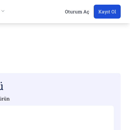
Oturum Aç
Kayıt Ol
ü
türün