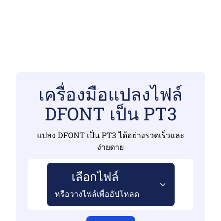
เครื่องมือแปลงไฟล์
DFONT เป็น PT3
แปลง DFONT เป็น PT3 ได้อย่างรวดเร็วและ
ง่ายดาย
เลือกไฟล์
หรือวางไฟล์เพื่ออัปโหลด