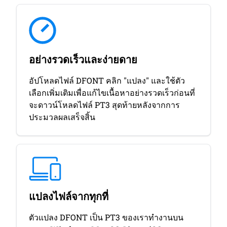
อย่างรวดเร็วและง่ายดาย
อัปโหลดไฟล์ DFONT คลิก "แปลง" และใช้ตัว
เลือกเพิ่มเติมเพื่อแก้ไขเนื้อหาอย่างรวดเร็วก่อนที่
จะดาวน์โหลดไฟล์ PT3 สุดท้ายหลังจากการ
ประมวลผลเสร็จสิ้น
แปลงไฟล์จากทุกที่
ตัวแปลง DFONT เป็น PT3 ของเราทํางานบน