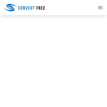
Convert Free
Ope