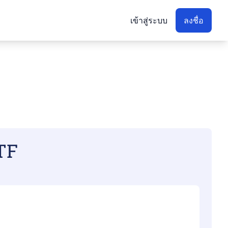
เข้าสู่ระบบ
ลงชื่อ
OTF