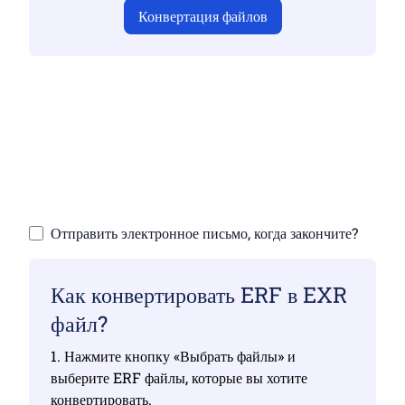
Конвертация файлов
Убедитесь, что вы загрузили действительные
файлы, иначе конвертация будет
некорректной
Загрузка файлов | До 10 файлов размером до
100 МБ каждый
Отправить электронное письмо, когда закончите?
Как конвертировать ERF в EXR
файл?
1. Нажмите кнопку «Выбрать файлы» и
выберите ERF файлы, которые вы хотите
конвертировать.