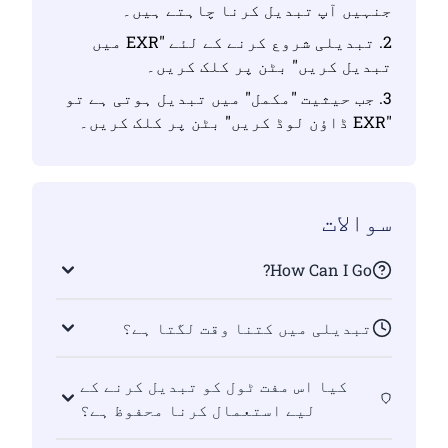
جنہیں آپ تبدیل کرنا چاہتے ہیں۔
2. تبدیلی شروع کرنے کے لئے "EXR میں
تبدیل کریں" بٹن پر کلک کریں۔
3. جب حیثیت "مکمل" میں تبدیل ہوتی ہے تو
"EXR ڈاؤن لوڈ کریں" بٹن پر کلک کریں۔
سوالات
How Can I Go?
تبدیلی میں کتنا وقت لگتا ہے؟
کیا اس مفت ٹول کو تبدیل کرنے کے
لیے استعمال کرنا محفوظ ہے؟