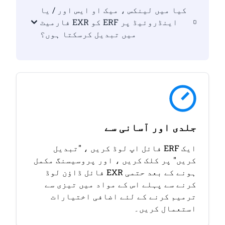
کیا میں لینکس ، میک او ایس اور / یا
اینڈروئیڈ پر ERF کو EXR فارمیٹ
میں تبدیل کرسکتا ہوں؟
جلدی اور آسانی سے
ایک ERF فائل اپ لوڈ کریں ، "تبدیل
کریں" پر کلک کریں ، اور پروسیسنگ مکمل
ہونے کے بعد حتمی EXR فائل ڈاؤن لوڈ
کرنے سے پہلے اس کے مواد میں تیزی سے
ترمیم کرنے کے لئے اضافی اختیارات
استعمال کریں۔