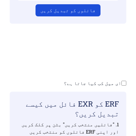
فائلوں کو تبدیل کریں
اس بات کو یقینی بنائیں کہ آپ نے درست
فائلیں اپ لوڈ کی ہیں ورنہ تبدیلی درست
نہیں ہوگی
اپنی فائلیں اپ لوڈ کریں | زیادہ سے
زیادہ 10 فائلیں ، ہر ایک 100 ایم بی تک
ای میل کب کیا جاتا ہے؟
ERF کو EXR فائل میں کیسے
تبدیل کریں؟
1. "فائلیں منتخب کریں" بٹن پر کلک کریں
اور اپنی ERF فائلوں کو منتخب کریں