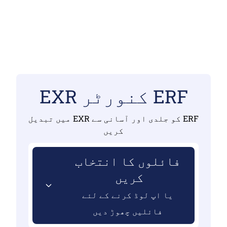
ERF کنورٹر EXR
ERF کو جلدی اور آسانی سے EXR میں تبدیل
کریں
فائلوں کا انتخاب
کریں
یا اپ لوڈ کرنے کے لئے
فائلیں چھوڑ دیں