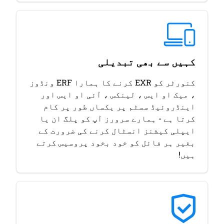
کہیں سے بھی تبدیلی
کنورٹر کو EXR کرنے کا ہمارا ERF ونڈوز
، میک او ایس ، لینکس ، آئی او ایس اور
اینڈروئیڈ سسٹم پر یکساں طور پر کام
کرتا ہے - ہمارے سرورز آپ کو پلگ ان یا
ایپلی کیشنز انسٹال کرنے کی ضرورت کے
بغیر ہر فائل کو خود بخود پروسیس کرتے
ہیں!