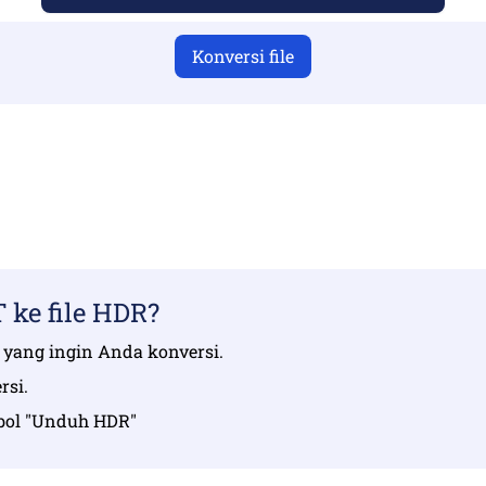
Konversi file
telah mengunggah file yang valid jika tidak, konversi tida
ile Anda | Maksimal hingga 10 file, masing-masing hingga 
ke file HDR?
da yang ingin Anda konversi.
rsi.
ombol "Unduh HDR"