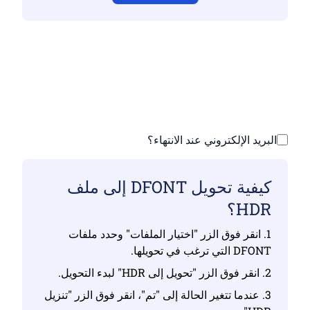
تأكد من أنك قمت بتحميل ملفات صالحة وإلا فلن
يكون التحويل صحيحًا
ارفع ملفاتك | الحد الأقصى يصل إلى 10 ملفات،
يصل حجم كل منها إلى 100 ميجابايت
البريد الإلكتروني عند الانتهاء؟
كيفية تحويل DFONT إلى ملف
HDR؟
1. انقر فوق الزر "اختيار الملفات" وحدد ملفات
DFONT التي ترغب في تحويلها.
2. انقر فوق الزر "تحويل إلى HDR" لبدء التحويل.
3. عندما تتغير الحالة إلى "تم"، انقر فوق الزر "تنزيل