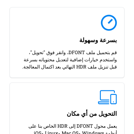
بسرعة وسهولة
قم بتحميل ملف DFONT، وانقر فوق "تحويل"،
واستخدم خيارات إضافية لتعديل محتوياته بسرعة
قبل تنزيل ملف HDR النهائي بعد اكتمال المعالجة.
التحويل من أي مكان
يعمل محول DFONT إلى HDR الخاص بنا على
أنظمة Windows وMac OS وLinux وiOS