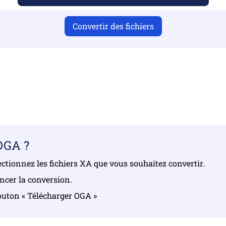
Convertir des fichiers
ir téléchargé des fichiers valides, sinon la conversion ne s
gez vos fichiers | Maximum de 10 fichiers, chacun jusqu’à 
OGA ?
électionnez les fichiers XA que vous souhaitez convertir.
ancer la conversion.
 bouton « Télécharger OGA »