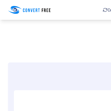
Convert Free
C