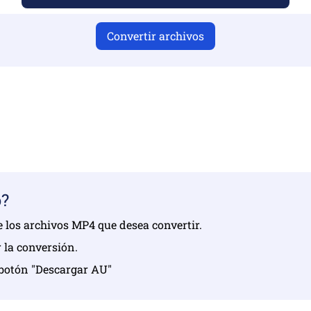
Convertir archivos
r cargado archivos válidos, de lo contrario, la conversión n
s archivos | Máximo hasta 10 archivos, cada uno de hasta 1
o?
ne los archivos MP4 que desea convertir.
r la conversión.
l botón "Descargar AU"