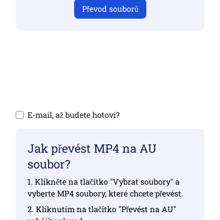
Převod souborů
Ujistěte se, že jste nahráli platné soubory,
jinak převod nebude správný
Nahrání souborů | Maximálně 10 souborů,
každý až 100 MB
E-mail, až budete hotovi?
Jak převést MP4 na AU
soubor?
1. Klikněte na tlačítko "Vybrat soubory" a
vyberte MP4 soubory, které chcete převést.
2. Kliknutím na tlačítko "Převést na AU"