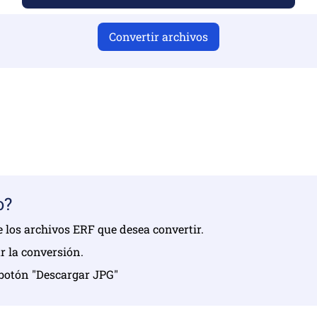
Convertir archivos
r cargado archivos válidos, de lo contrario, la conversión n
s archivos | Máximo hasta 10 archivos, cada uno de hasta 1
o?
ne los archivos ERF que desea convertir.
ar la conversión.
l botón "Descargar JPG"