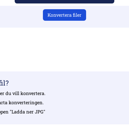
Konvertera filer
du har laddat upp giltiga filer, annars blir konverteringen int
 upp dina filer | Max upp till 10 filer, var och en upp till 100
il?
ler du vill konvertera.
tarta konverteringen.
appen "Ladda ner JPG"