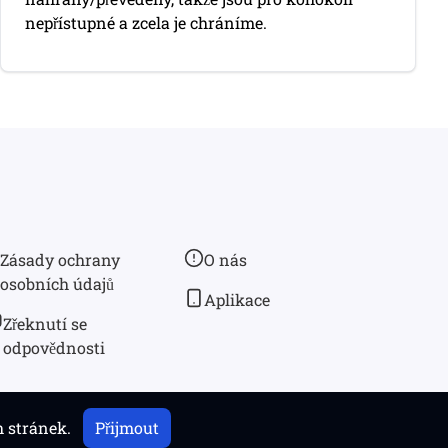
nepřístupné a zcela je chráníme.
Zásady ochrany
O nás
osobních údajů
Aplikace
Zřeknutí se
odpovědnosti
h stránek.
Přijmout