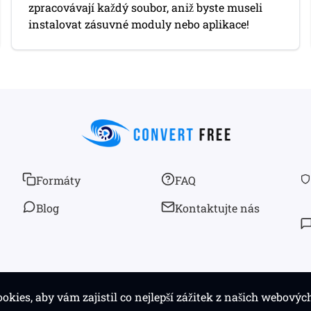
zpracovávají každý soubor, aniž byste museli
instalovat zásuvné moduly nebo aplikace!
Formáty
FAQ
Blog
Kontaktujte nás
© 2026
convertfree.com
Všechna práva vyhrazena
okies, aby vám zajistil co nejlepší zážitek z našich webovýc