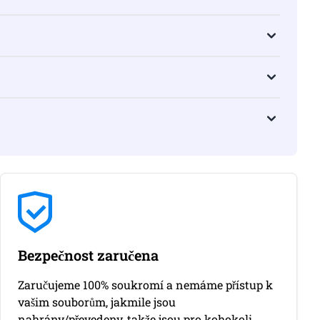
Bezpečnost zaručena
Zaručujeme 100% soukromí a nemáme přístup k
vašim souborům, jakmile jsou
nahrány/převedeny, takže jsou pro kohokoli