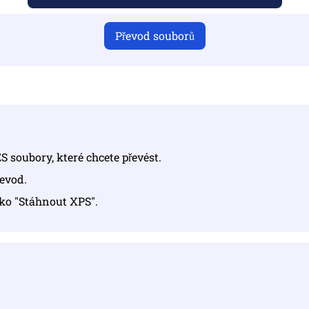
Převod souborů
S soubory, které chcete převést.
řevod.
tko "Stáhnout XPS".