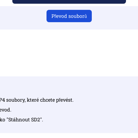
Převod souborů
e se, že jste nahráli platné soubory, jinak převod nebude sp
Nahrání souborů | Maximálně 10 souborů, každý až 100 MB
P4 soubory, které chcete převést.
řevod.
tko "Stáhnout SD2".