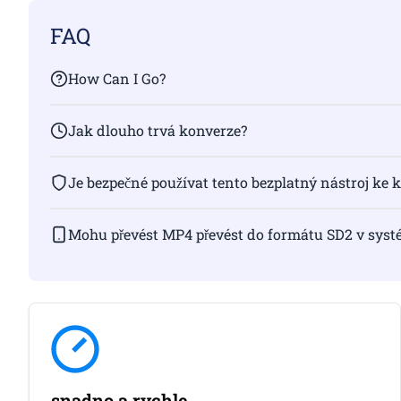
FAQ
How Can I Go?
Jak dlouho trvá konverze?
Je bezpečné používat tento bezplatný nástroj ke 
Mohu převést MP4 převést do formátu SD2 v sys
snadno a rychle