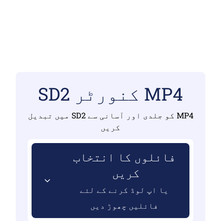
MP4 کنورٹر SD2
MP4 کو جلدی اور آسانی سے SD2 میں تبدیل
کریں
فائلوں کا انتخاب
کریں
یا اپ لوڈ کرنے کے لئے
فائلیں چھوڑ دیں