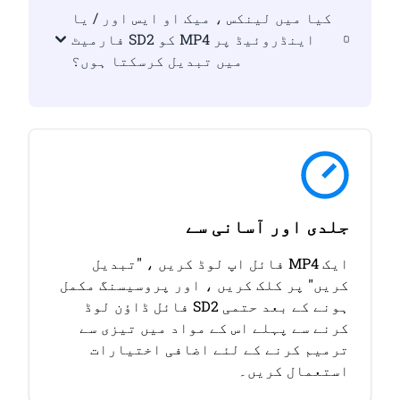
کیا میں لینکس ، میک او ایس اور / یا
اینڈروئیڈ پر MP4 کو SD2 فارمیٹ
میں تبدیل کرسکتا ہوں؟
جلدی اور آسانی سے
ایک MP4 فائل اپ لوڈ کریں ، "تبدیل
کریں" پر کلک کریں ، اور پروسیسنگ مکمل
ہونے کے بعد حتمی SD2 فائل ڈاؤن لوڈ
کرنے سے پہلے اس کے مواد میں تیزی سے
ترمیم کرنے کے لئے اضافی اختیارات
استعمال کریں۔