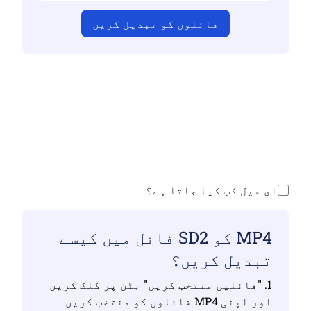
فائلوں کو تبدیل کریں
اس بات کو یقینی بنائیں کہ آپ نے درست
فائلیں اپ لوڈ کی ہیں ورنہ تبدیلی درست
نہیں ہوگی
اپنی فائلیں اپ لوڈ کریں | زیادہ سے
زیادہ 10 فائلیں ، ہر ایک 100 ایم بی تک
ای میل کب کیا جاتا ہے؟
MP4 کو SD2 فائل میں کیسے
تبدیل کریں؟
1. "فائلیں منتخب کریں" بٹن پر کلک کریں
اور اپنی MP4 فائلوں کو منتخب کریں