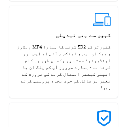
کہیں سے بھی تبدیلی
کنورٹر کو SD2 کرنے کا ہمارا MP4 ونڈوز
، میک او ایس ، لینکس ، آئی او ایس اور
اینڈروئیڈ سسٹم پر یکساں طور پر کام
کرتا ہے - ہمارے سرورز آپ کو پلگ ان یا
ایپلی کیشنز انسٹال کرنے کی ضرورت کے
بغیر ہر فائل کو خود بخود پروسیس کرتے
ہیں!