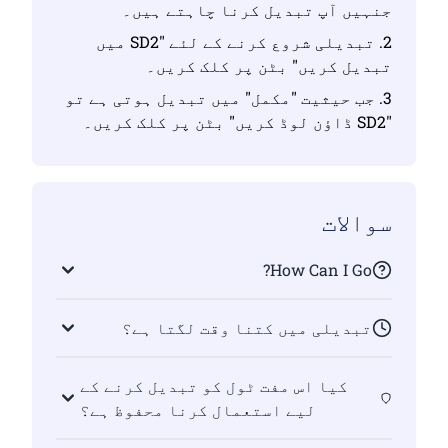
جنہیں آپ تبدیل کرنا چاہتے ہیں۔
2. تبدیلی شروع کرنے کے لئے "SD2 میں
تبدیل کریں" بٹن پر کلک کریں۔
3. جب حیثیت "مکمل" میں تبدیل ہوتی ہے تو
"SD2 ڈاؤن لوڈ کریں" بٹن پر کلک کریں۔
سوالات
How Can I Go?
تبدیلی میں کتنا وقت لگتا ہے؟
کیا اس مفت ٹول کو تبدیل کرنے کے
لیے استعمال کرنا محفوظ ہے؟