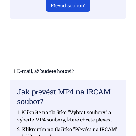
Převod souborů
Ujistěte se, že jste nahráli platné soubory,
jinak převod nebude správný
Nahrání souborů | Maximálně 10 souborů,
každý až 100 MB
E-mail, až budete hotovi?
Jak převést MP4 na IRCAM
soubor?
1. Klikněte na tlačítko "Vybrat soubory" a
vyberte MP4 soubory, které chcete převést.
2. Kliknutím na tlačítko "Převést na IRCAM"