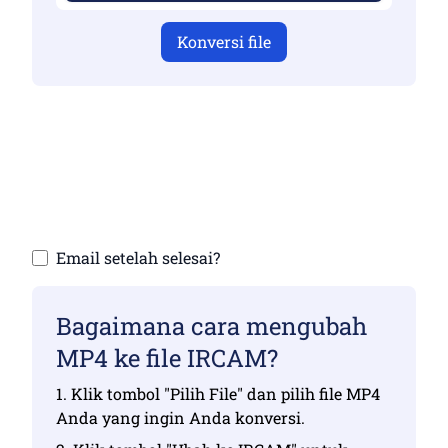
Konversi file
Pastikan Anda telah mengunggah file yang
valid jika tidak, konversi tidak akan benar
Unggah file Anda | Maksimal hingga 10 file,
masing-masing hingga 100 MB
Email setelah selesai?
Bagaimana cara mengubah
MP4 ke file IRCAM?
1. Klik tombol "Pilih File" dan pilih file MP4
Anda yang ingin Anda konversi.