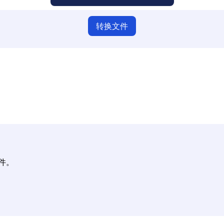
转换文件
请确保您已上传有效的文件，否则转换可能不正确。
上传您的文件 | 最多可上传10个文件，每个文件最大100 MB
文件。