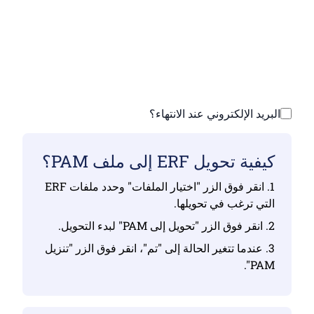
تأكد من أنك قمت بتحميل ملفات صالحة وإلا فلن
يكون التحويل صحيحًا
ارفع ملفاتك | الحد الأقصى يصل إلى 10 ملفات،
يصل حجم كل منها إلى 100 ميجابايت
البريد الإلكتروني عند الانتهاء؟
كيفية تحويل ERF إلى ملف PAM؟
1. انقر فوق الزر "اختيار الملفات" وحدد ملفات ERF
التي ترغب في تحويلها.
2. انقر فوق الزر "تحويل إلى PAM" لبدء التحويل.
3. عندما تتغير الحالة إلى "تم"، انقر فوق الزر "تنزيل
PAM".