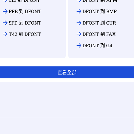
PFB 到 DFONT
DFONT 到 BMP
SFD 到 DFONT
DFONT 到 CUR
T42 到 DFONT
DFONT 到 FAX
DFONT 到 G4
查看全部