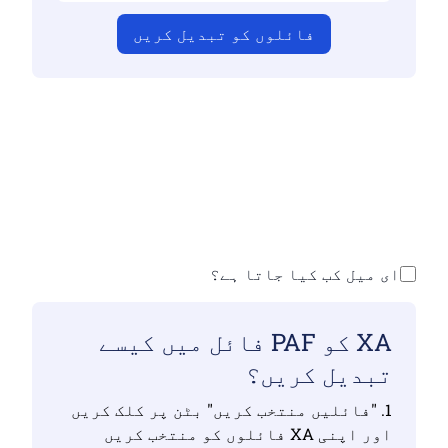
فائلوں کو تبدیل کریں
اس بات کو یقینی بنائیں کہ آپ نے درست
فائلیں اپ لوڈ کی ہیں ورنہ تبدیلی درست
نہیں ہوگی
اپنی فائلیں اپ لوڈ کریں | زیادہ سے
زیادہ 10 فائلیں ، ہر ایک 100 ایم بی تک
ای میل کب کیا جاتا ہے؟
XA کو PAF فائل میں کیسے
تبدیل کریں؟
1. "فائلیں منتخب کریں" بٹن پر کلک کریں
اور اپنی XA فائلوں کو منتخب کریں