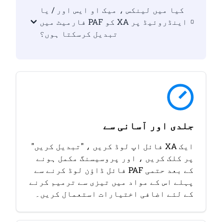
کیا میں لینکس ، میک او ایس اور / یا
اینڈروئیڈ پر XA کو PAF فارمیٹ میں
تبدیل کرسکتا ہوں؟
جلدی اور آسانی سے
ایک XA فائل اپ لوڈ کریں ، "تبدیل کریں"
پر کلک کریں ، اور پروسیسنگ مکمل ہونے
کے بعد حتمی PAF فائل ڈاؤن لوڈ کرنے سے
پہلے اس کے مواد میں تیزی سے ترمیم کرنے
کے لئے اضافی اختیارات استعمال کریں۔