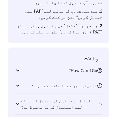
جنہیں آپ تبدیل کرنا چاہتے ہیں۔
2. تبدیلی شروع کرنے کے لئے "PAF میں
تبدیل کریں" بٹن پر کلک کریں۔
3. جب حیثیت "مکمل" میں تبدیل ہوتی ہے تو
"PAF ڈاؤن لوڈ کریں" بٹن پر کلک کریں۔
سوالات
How Can I Go?
تبدیلی میں کتنا وقت لگتا ہے؟
کیا اس مفت ٹول کو تبدیل کرنے کے
لیے استعمال کرنا محفوظ ہے؟