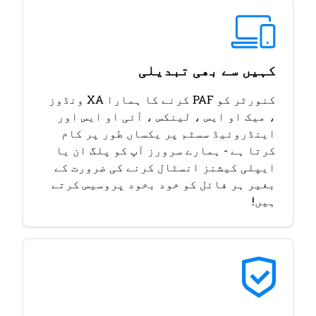
کہیں سے بھی تبدیلی
کنورٹر کو PAF کرنے کا ہمارا XA ونڈوز
، میک او ایس ، لینکس ، آئی او ایس اور
اینڈروئیڈ سسٹم پر یکساں طور پر کام
کرتا ہے - ہمارے سرورز آپ کو پلگ ان یا
ایپلی کیشنز انسٹال کرنے کی ضرورت کے
بغیر ہر فائل کو خود بخود پروسیس کرتے
ہیں!