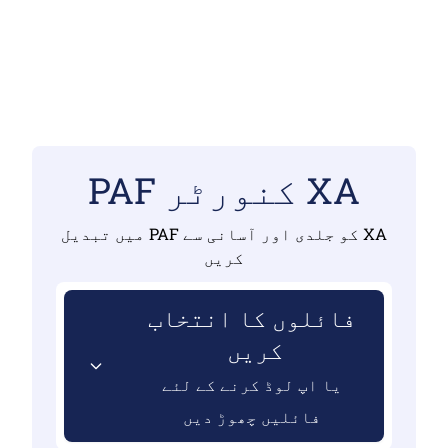
XA کنورٹر PAF
XA کو جلدی اور آسانی سے PAF میں تبدیل
کریں
فائلوں کا انتخاب
کریں
یا اپ لوڈ کرنے کے لئے
فائلیں چھوڑ دیں