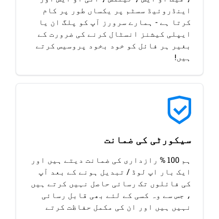
اینڈروئیڈ سسٹم پر یکساں طور پر کام
کرتا ہے - ہمارے سرورز آپ کو پلگ ان یا
ایپلی کیشنز انسٹال کرنے کی ضرورت کے
بغیر ہر فائل کو خود بخود پروسیس کرتے
ہیں!
سیکورٹی کی ضمانت
ہم 100 % رازداری کی ضمانت دیتے ہیں اور
ایک بار اپ لوڈ / تبدیل ہونے کے بعد آپ
کی فائلوں تک رسائی حاصل نہیں کرتے ہیں
، جس سے وہ کسی کے لئے بھی قابل رسائی
نہیں ہیں اور ان کی مکمل حفاظت کرتے
ہیں۔