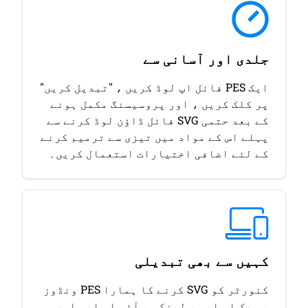
جلدی اور آسانی سے
ایک PES فائل اپ لوڈ کریں ، "تبدیل کریں"
پر کلک کریں ، اور پروسیسنگ مکمل ہونے
کے بعد حتمی SVG فائل ڈاؤن لوڈ کرنے سے
پہلے اس کے مواد میں تیزی سے ترمیم کرنے
کے لئے اضافی اختیارات استعمال کریں۔
کہیں سے بھی تبدیلی
کنورٹر کو SVG کرنے کا ہمارا PES ونڈوز
، میک او ایس ، لینکس ، آئی او ایس اور