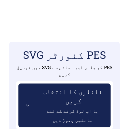
PES کنورٹر SVG
PES کو جلدی اور آسانی سے SVG میں تبدیل
کریں
فائلوں کا انتخاب
کریں
یا اپ لوڈ کرنے کے لئے
فائلیں چھوڑ دیں