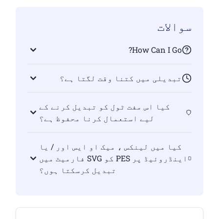
سوالات
How Can I Go?
تبدیلی میں کتنا وقت لگتا ہے؟
کیا اس مفت ٹول کو تبدیل کرنے کے
لیے استعمال کرنا محفوظ ہے؟
کیا میں لینکس ، میک او ایس اور / یا
اینڈروئیڈ پر PES کو SVG فارمیٹ میں
تبدیل کرسکتا ہوں؟