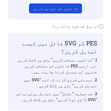
فائلوں کو تبدیل کریں
ای میل کب کیا جاتا ہے؟
PES کو SVG فائل میں کیسے
تبدیل کریں؟
1. "فائلیں منتخب کریں" بٹن پر کلک کریں
اور اپنی PES فائلوں کو منتخب کریں
جنہیں آپ تبدیل کرنا چاہتے ہیں۔
2. تبدیلی شروع کرنے کے لئے "SVG میں
تبدیل کریں" بٹن پر کلک کریں۔
3. جب حیثیت "مکمل" میں تبدیل ہوتی ہے تو
"SVG ڈاؤن لوڈ کریں" بٹن پر کلک کریں۔