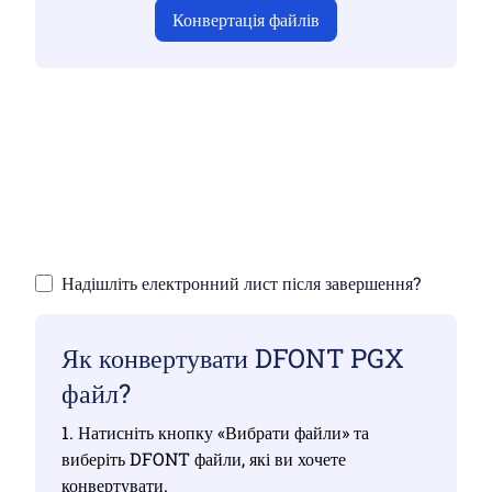
Конвертація файлів
Переконайтеся, що ви завантажили дійсні
файли, інакше конвертація буде
неправильною
Завантажте свої файли | Максимум до 10
файлів розміром до 100 МБ
Надішліть електронний лист після завершення?
Як конвертувати DFONT PGX
файл?
1. Натисніть кнопку «Вибрати файли» та
виберіть DFONT файли, які ви хочете
конвертувати.