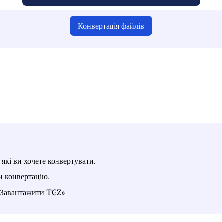
Конвертація файлів
 що ви завантажили дійсні файли, інакше конвертація буде 
антажте свої файли | Максимум до 10 файлів розміром до 100 М
 які ви хочете конвертувати.
и конвертацію.
у «Завантажити TGZ»