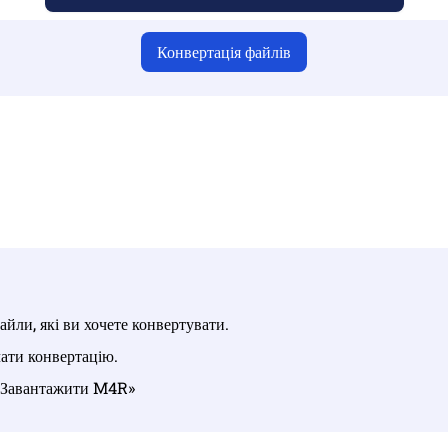
Конвертація файлів
 що ви завантажили дійсні файли, інакше конвертація буде 
антажте свої файли | Максимум до 10 файлів розміром до 100 М
йли, які ви хочете конвертувати.
ати конвертацію.
у «Завантажити M4R»