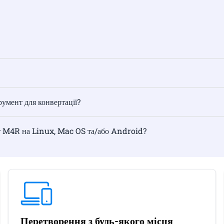
умент для конвертації?
т M4R на Linux, Mac OS та/або Android?
Перетворення з будь-якого місця