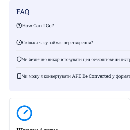
FAQ
How Can I Go?
Скільки часу займає перетворення?
Чи безпечно використовувати цей безкоштовний інстр
Чи можу я конвертувати APE Be Converted у форма
Швидко і легко