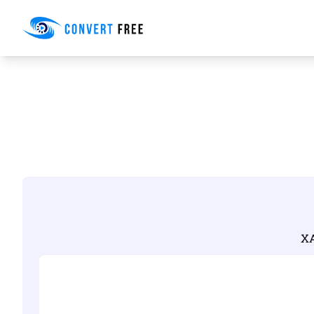
Convert Free
XA