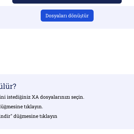
Dosyaları dönüştür
 yüklediğinizden emin olun, aksi takdirde dönüştürme doğr
ızı yükleyin | Maksimum 10 dosyaya kadar (her biri 100 MB'
ülür?
ni istediğiniz XA dosyalarınızı seçin.
düğmesine tıklayın.
 indir" düğmesine tıklayın