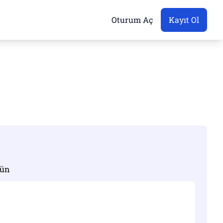
Oturum Aç
Kayıt Ol
rün