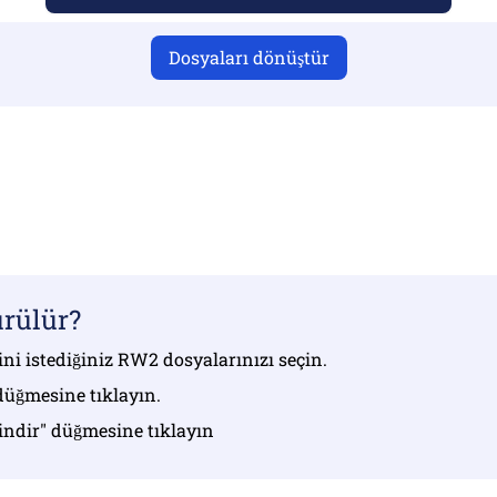
Dosyaları dönüştür
 yüklediğinizden emin olun, aksi takdirde dönüştürme doğr
ızı yükleyin | Maksimum 10 dosyaya kadar (her biri 100 MB'
rülür?
ni istediğiniz RW2 dosyalarınızı seçin.
düğmesine tıklayın.
 indir" düğmesine tıklayın