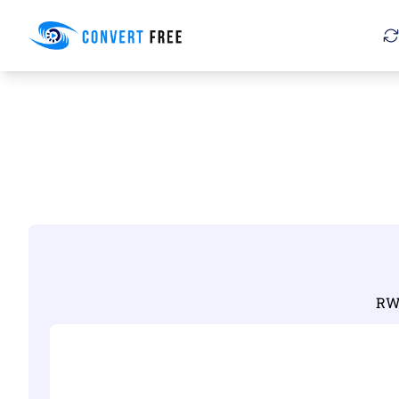
Convert Free
RW2