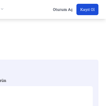
Oturum Aç
Kayıt Ol
ürün