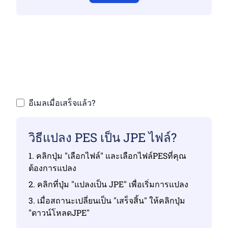
ตรวจสอบให้แน่ใจว่าคุณได้อัปโหลดไฟล์ที่ถูก
ต้องมิฉะนั้นการแปลงจะไม่ถูกต้อง
อัพโหลดไฟล์ ของคุณ | สูงสุด 10 ไฟล์ แต่ละไฟล์
สูงสุด 100 MB
อีเมลเมื่อเสร็จแล้ว?
วิธีแปลง PES เป็น JPE ไฟล์?
1. คลิกปุ่ม "เลือกไฟล์" และเลือกไฟล์PESที่คุณ
ต้องการแปลง
2. คลิกที่ปุ่ม "แปลงเป็น JPE" เพื่อเริ่มการแปลง
3. เมื่อสถานะเปลี่ยนเป็น "เสร็จสิ้น" ให้คลิกปุ่ม
"ดาวน์โหลดJPE"