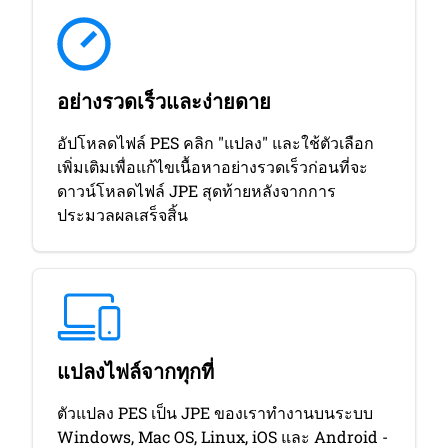
อย่างรวดเร็วและง่ายดาย
อัปโหลดไฟล์ PES คลิก "แปลง" และใช้ตัวเลือก
เพิ่มเติมเพื่อแก้ไขเนื้อหาอย่างรวดเร็วก่อนที่จะ
ดาวน์โหลดไฟล์ JPE สุดท้ายหลังจากการ
ประมวลผลเสร็จสิ้น
แปลงไฟล์จากทุกที่
ตัวแปลง PES เป็น JPE ของเราทํางานบนระบบ
Windows, Mac OS, Linux, iOS และ Android -