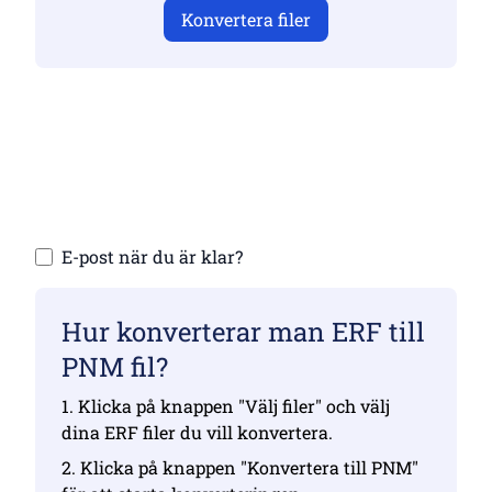
Konvertera filer
Se till att du har laddat upp giltiga filer,
annars blir konverteringen inte korrekt
Ladda upp dina filer | Max upp till 10 filer,
var och en upp till 100 MB
E-post när du är klar?
Hur konverterar man ERF till
PNM fil?
1. Klicka på knappen "Välj filer" och välj
dina ERF filer du vill konvertera.
2. Klicka på knappen "Konvertera till PNM"