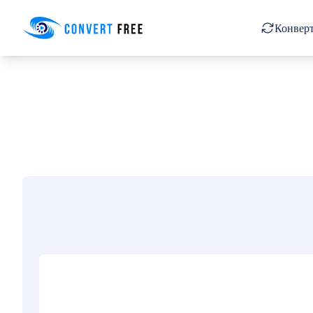
Convert Free
Конверт